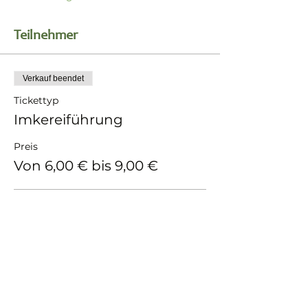
Teilnehmer
Verkauf beendet
Tickettyp
Imkereiführung
Preis
Von 6,00 € bis 9,00 €
Erwachsene
9,00 €
MwSt. inbegriffen
Kind (bis 16 Jahre)
6,00 €