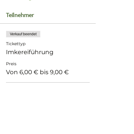
Teilnehmer
Verkauf beendet
Tickettyp
Imkereiführung
Preis
Von 6,00 € bis 9,00 €
Erwachsene
9,00 €
MwSt. inbegriffen
Kind (bis 16 Jahre)
6,00 €