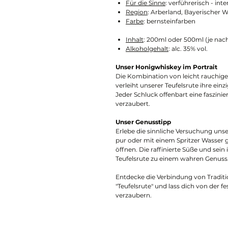
Für die Sinne
: verführerisch - inte
Region
: Arberland, Bayerischer 
Farbe
: bernsteinfarben
Inhalt
: 200ml oder 500ml (je nach
Alkoholgehalt
: alc. 35% vol.
Unser Honigwhiskey im Portrait
Die Kombination von leicht rauchig
verleiht unserer Teufelsrute ihre einz
Jeder Schluck offenbart eine faszini
verzaubert.
Unser Genusstipp
Erlebe die sinnliche Versuchung un
pur oder mit einem Spritzer Wasser
öffnen. Die raffinierte Süße und se
Teufelsrute zu einem wahren Genuss
Entdecke die Verbindung von Tradit
"Teufelsrute" und lass dich von der
verzaubern.