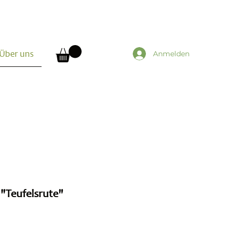
Anmelden
Über uns
"Teufelsrute"
eis