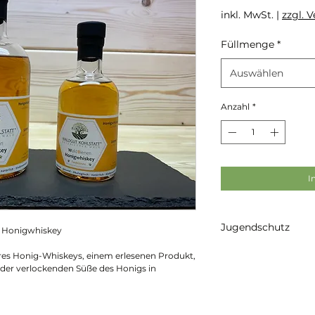
inkl. MwSt.
|
zzgl. 
Füllmenge
*
Auswählen
Anzahl
*
I
Jugendschutz
r Honigwhiskey
Keine Abgabe unter 1
seres Honig-Whiskeys, einem erlesenen Produkt,
t der verlockenden Süße des Honigs in