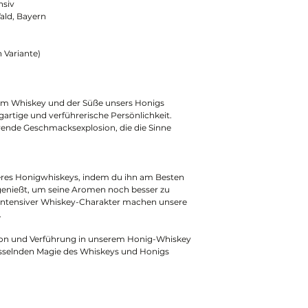
nsiv
Wald, Bayern
 Variante)
em Whiskey und der Süße unsers Honigs
igartige und verführerische Persönlichkeit.
erende Geschmacksexplosion, die die Sinne
seres Honigwhiskeys, indem du ihn am Besten
 genießt, um seine Aromen noch besser zu
in intensiver Whiskey-Charakter machen unsere
.
ion und Verführung in unserem Honig-Whiskey
 fesselnden Magie des Whiskeys und Honigs