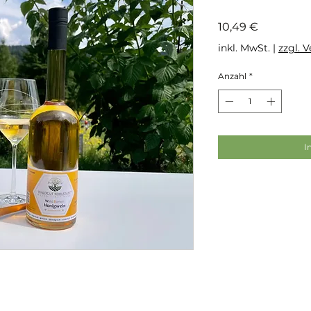
Preis
10,49 €
inkl. MwSt.
|
zzgl. 
Anzahl
*
I