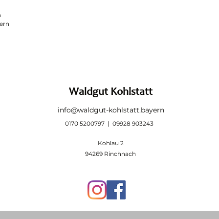
n
ern
Waldgut Kohlstatt
info@waldgut-kohlstatt.bayern
0170 5200797 | 09928 903243
Kohlau 2
94269 Rinchnach