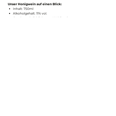
Unser Honigwein auf einen Blick:
Inhalt: 750ml
Alkoholgehalt: 11% vol.
Geschmack: lieblich - aus Waldhonig
Lagerung: nach Anbruch kühl lagern
Mehr über uns gibt es
hier
...
Waldgut Kohlstatt
Impressum
Datenschutz
Shop-Richtlinien
Barrierefreiheitserkl
ärung
info@waldgut-kohlstatt.bayern